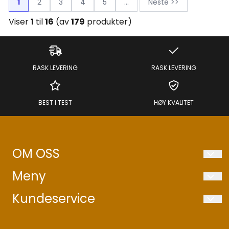
1
2
3
4
5
...
Neste >>
Viser
1
til
16
(av
179
produkter)
RASK LEVERING
RASK LEVERING
BEST I TEST
HØY KVALITET
OM OSS
Sport Invest AS
Meny
Pettersvollen 34
REKLAMASJON
Kundeservice
3032 DRAMMEN
Kontakt oss
REKLAMASJON
Org. nr. 925123617