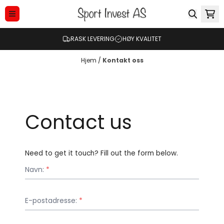
Hopp til innhold
RASK LEVERING
HØY KVALITET
Hjem
/
Kontakt oss
Contact us
Need to get it touch? Fill out the form below.
Navn:
*
E-postadresse:
*