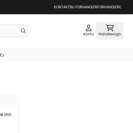
KONTAKT
BLI FORHANDLER
FORHANDLERE
Konto
Handlevogn
R
e inn.