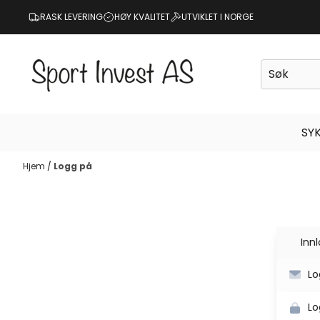
Hopp til innhold
RASK LEVERING
HØY KVALITET
UTVIKLET I NORGE
SY
Hjem
/
Logg på
Inn
Lo
Lo